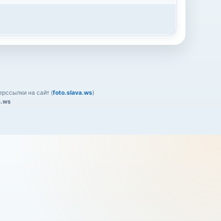
рссылки на сайт (
foto.slava.ws
)
a.ws