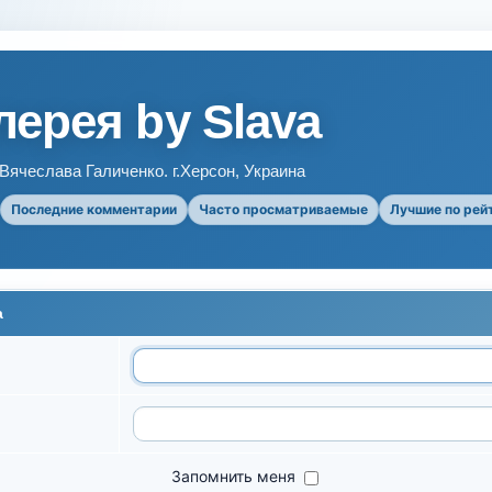
ерея by Slava
ячеслава Галиченко. г.Херсон, Украина
Последние комментарии
Часто просматриваемые
Лучшие по рей
а
Запомнить меня