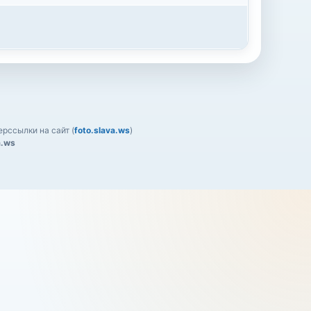
рссылки на сайт (
foto.slava.ws
)
a.ws