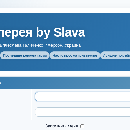
ерея by Slava
ячеслава Галиченко. г.Херсон, Украина
Последние комментарии
Часто просматриваемые
Лучшие по рей
а
Запомнить меня