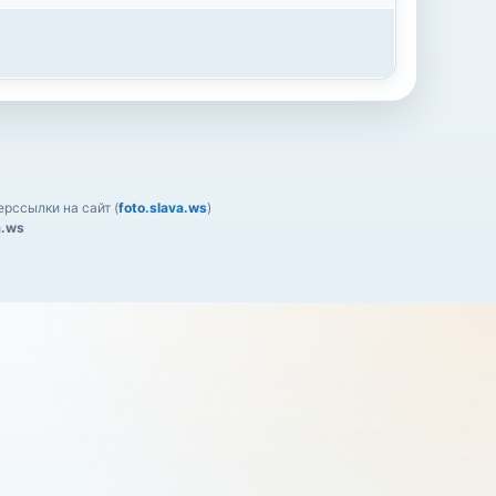
рссылки на сайт (
foto.slava.ws
)
a.ws