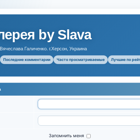
ерея by Slava
ячеслава Галиченко. г.Херсон, Украина
Последние комментарии
Часто просматриваемые
Лучшие по рей
а
Запомнить меня