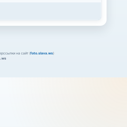
рссылки на сайт (
foto.slava.ws
)
a.ws