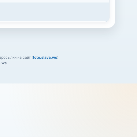
рссылки на сайт (
foto.slava.ws
)
a.ws