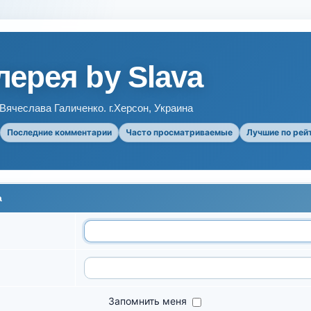
ерея by Slava
ячеслава Галиченко. г.Херсон, Украина
Последние комментарии
Часто просматриваемые
Лучшие по рей
а
Запомнить меня