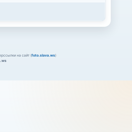
рссылки на сайт (
foto.slava.ws
)
a.ws