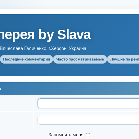
ерея by Slava
ячеслава Галиченко. г.Херсон, Украина
Последние комментарии
Часто просматриваемые
Лучшие по рей
а
Запомнить меня