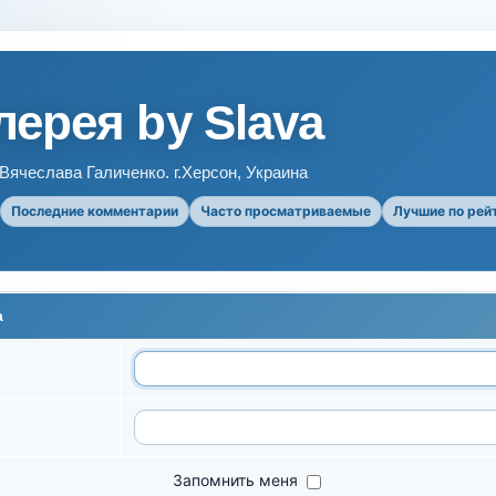
ерея by Slava
ячеслава Галиченко. г.Херсон, Украина
Последние комментарии
Часто просматриваемые
Лучшие по рей
а
Запомнить меня