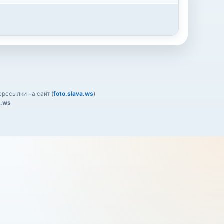
рссылки на сайт (
foto.slava.ws
)
a.ws