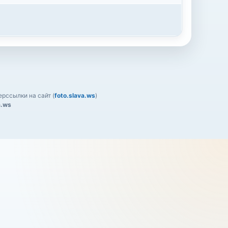
рссылки на сайт (
foto.slava.ws
)
a.ws