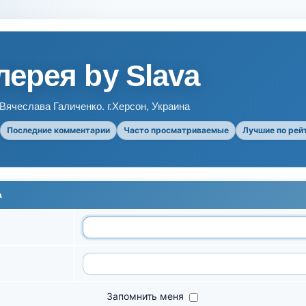
ерея by Slava
ячеслава Галиченко. г.Херсон, Украина
Последние комментарии
Часто просматриваемые
Лучшие по рей
а
Запомнить меня