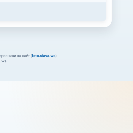
рссылки на сайт (
foto.slava.ws
)
a.ws