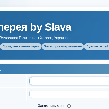
ерея by Slava
ячеслава Галиченко. г.Херсон, Украина
Последние комментарии
Часто просматриваемые
Лучшие по рей
а
Запомнить меня