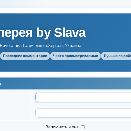
ерея by Slava
ячеслава Галиченко. г.Херсон, Украина
Последние комментарии
Часто просматриваемые
Лучшие по рей
а
Запомнить меня