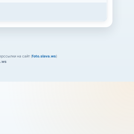
рссылки на сайт (
foto.slava.ws
)
a.ws