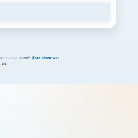
рссылки на сайт (
foto.slava.ws
)
a.ws