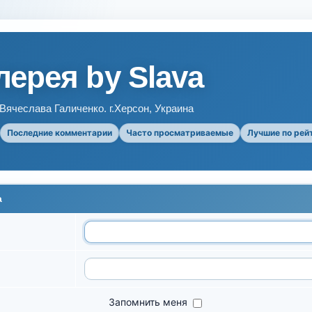
ерея by Slava
ячеслава Галиченко. г.Херсон, Украина
Последние комментарии
Часто просматриваемые
Лучшие по рей
а
Запомнить меня