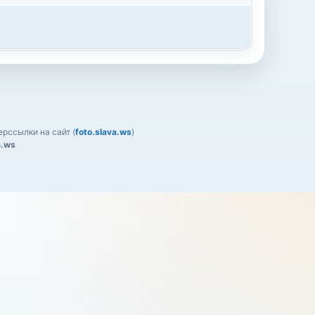
рссылки на сайт (
foto.slava.ws
)
a.ws