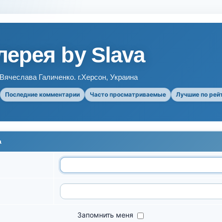
ерея by Slava
ячеслава Галиченко. г.Херсон, Украина
Последние комментарии
Часто просматриваемые
Лучшие по рей
а
Запомнить меня