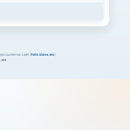
рссылки на сайт (
foto.slava.ws
)
a.ws