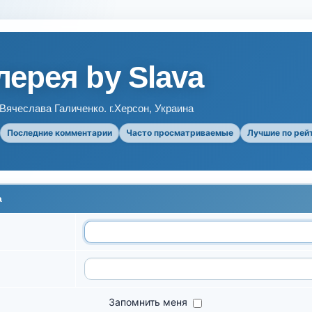
ерея by Slava
ячеслава Галиченко. г.Херсон, Украина
Последние комментарии
Часто просматриваемые
Лучшие по рей
а
Запомнить меня