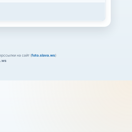
рссылки на сайт (
foto.slava.ws
)
a.ws