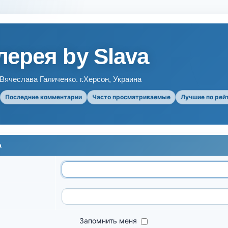
ерея by Slava
ячеслава Галиченко. г.Херсон, Украина
Последние комментарии
Часто просматриваемые
Лучшие по рей
а
Запомнить меня