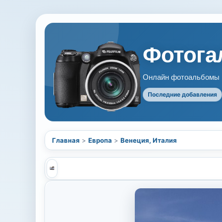
Фотогал
Онлайн фотоальбомы В
Последние добавления
Главная
>
Европа
>
Венеция, Италия