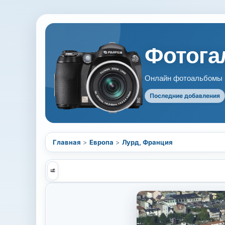
Фотогал
Онлайн фотоальбомы В
Последние добавления
Главная
>
Европа
>
Лурд, Франция