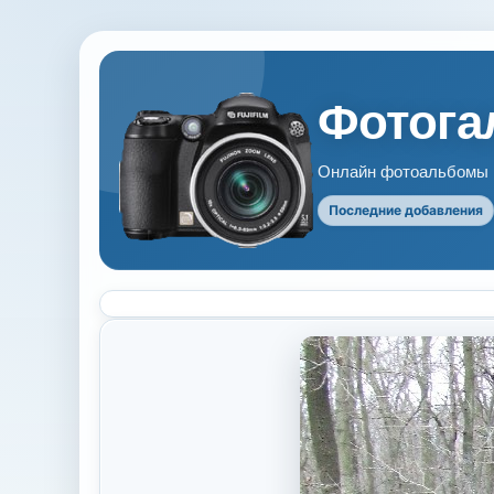
Фотогал
Онлайн фотоальбомы В
Последние добавления