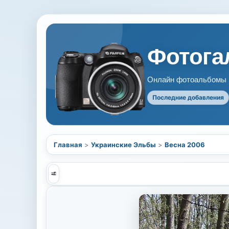
Фотогал
Онлайн фотоальбомы В
Последние добавления
Главная
>
Украинские Эльбы
>
Весна 2006