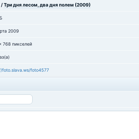
/
Три дня лесом, два дня полем (2009)
Б
рта 2009
x 768 пикселей
аз(а)
//foto.slava.ws/foto4577