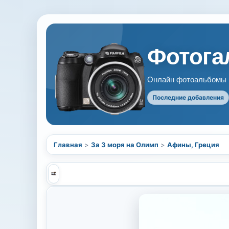
Фотогал
Онлайн фотоальбомы В
Последние добавления
Главная
>
За 3 моря на Олимп
>
Афины, Греция