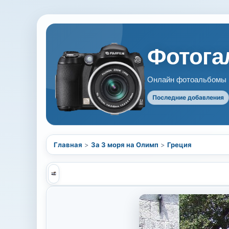
Фотогал
Онлайн фотоальбомы В
Последние добавления
Главная
>
За 3 моря на Олимп
>
Греция