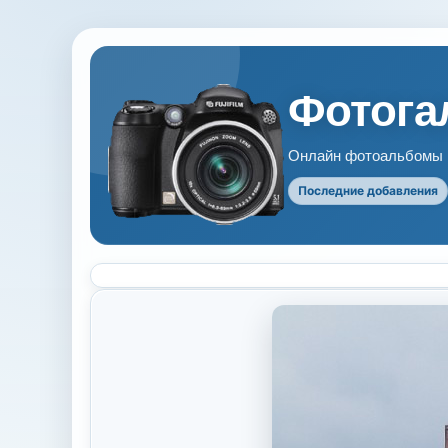
Фотогал
Онлайн фотоальбомы В
Последние добавления