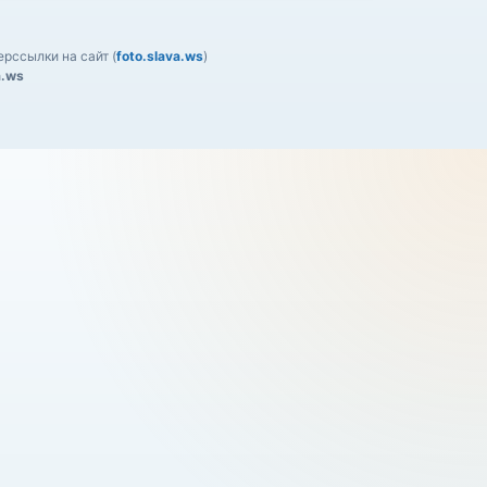
рссылки на сайт (
foto.slava.ws
)
a.ws