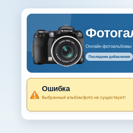
Фотогал
Онлайн фотоальбомы В
Последние добавления
Ошибка
Выбранный альбом/фото не существует!