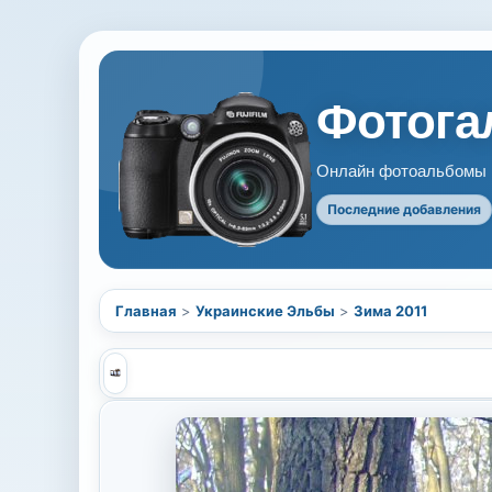
Фотогал
Онлайн фотоальбомы В
Последние добавления
Главная
>
Украинские Эльбы
>
Зима 2011