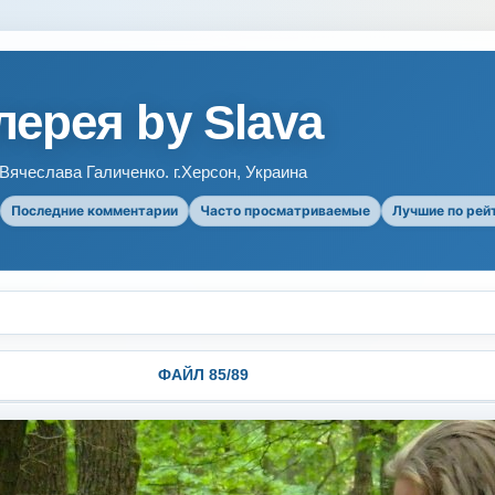
ерея by Slava
ячеслава Галиченко. г.Херсон, Украина
Последние комментарии
Часто просматриваемые
Лучшие по рей
ФАЙЛ 85/89