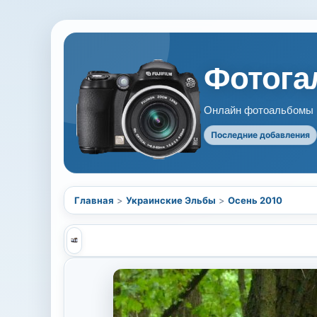
Фотогал
Онлайн фотоальбомы В
Последние добавления
Главная
>
Украинские Эльбы
>
Осень 2010