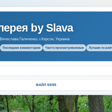
ерея by Slava
ячеслава Галиченко. г.Херсон, Украина
Последние комментарии
Часто просматриваемые
Лучшие по рей
ФАЙЛ 69/89