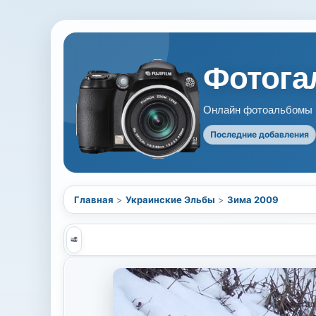
Фотогал
Онлайн фотоальбомы В
Последние добавления
Главная
>
Украинские Эльбы
>
Зима 2009