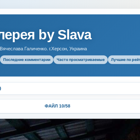
ерея by Slava
ячеслава Галиченко. г.Херсон, Украина
Последние комментарии
Часто просматриваемые
Лучшие по рей
)
ФАЙЛ 10/58