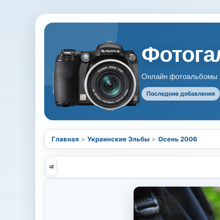
Фотогал
Онлайн фотоальбомы В
Последние добавления
Главная
>
Украинские Эльбы
>
Осень 2006