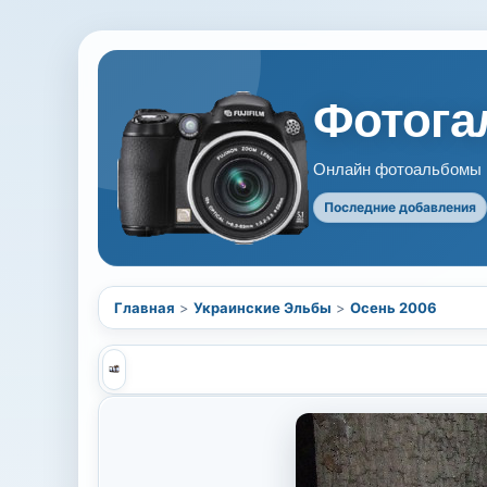
Фотогал
Онлайн фотоальбомы В
Последние добавления
Главная
>
Украинские Эльбы
>
Осень 2006