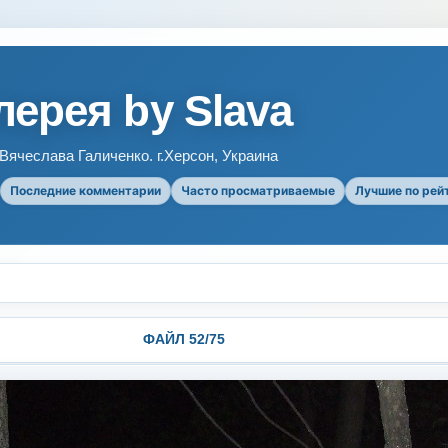
ерея by Slava
ячеслава Галиченко. г.Херсон, Украина
Последние комментарии
Часто просматриваемые
Лучшие по рей
ФАЙЛ 52/75