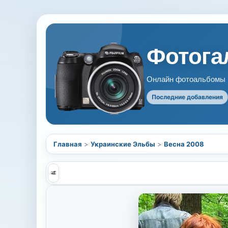
Фотогал
Онлайн фотоальбомы В
Последние добавления
Главная
>
Украинские Эльбы
>
Весна 2008