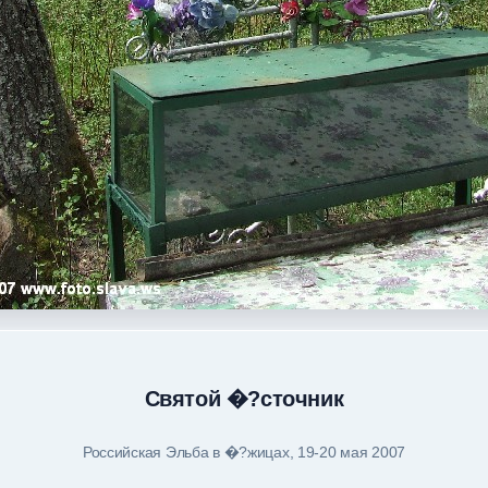
Святой �?сточник
Российская Эльба в �?жицах, 19-20 мая 2007