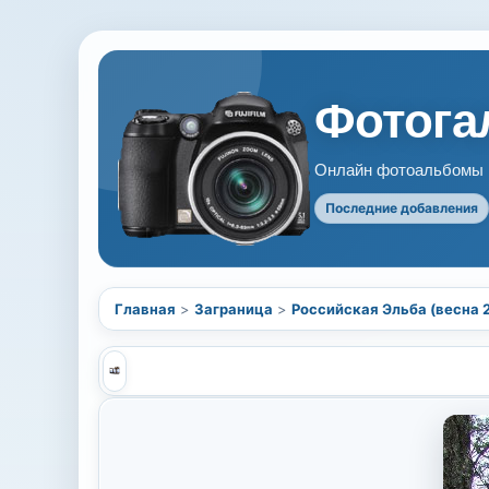
Фотогал
Онлайн фотоальбомы В
Последние добавления
Главная
>
Заграница
>
Российская Эльба (весна 