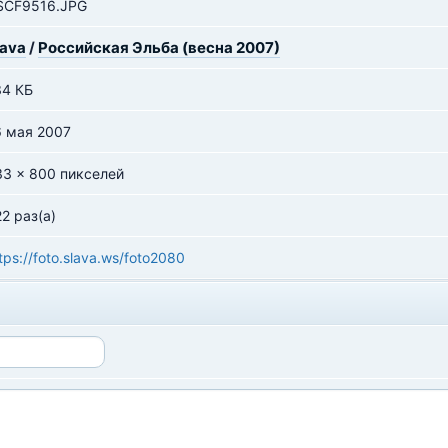
SCF9516.JPG
lava
/
Российская Эльба (весна 2007)
34 КБ
6 мая 2007
33 x 800 пикселей
2 раз(а)
tps://foto.slava.ws/foto2080