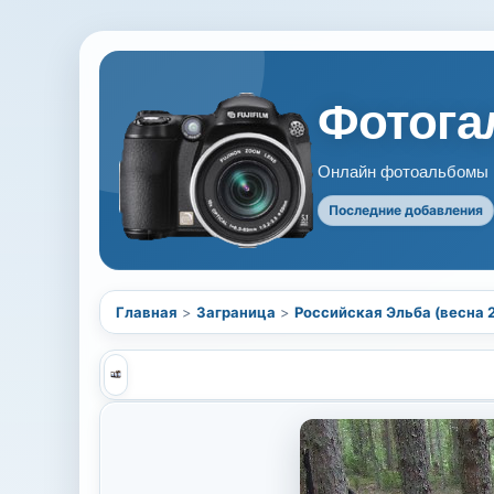
Фотогал
Онлайн фотоальбомы В
Последние добавления
Главная
>
Заграница
>
Российская Эльба (весна 