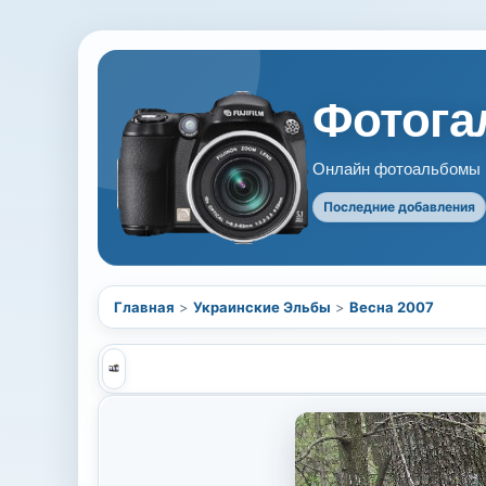
Фотогал
Онлайн фотоальбомы В
Последние добавления
Главная
>
Украинские Эльбы
>
Весна 2007