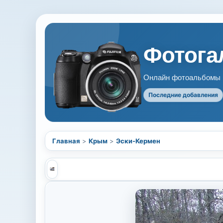
Фотогал
Онлайн фотоальбомы В
Последние добавления
Главная
>
Крым
>
Эски-Кермен